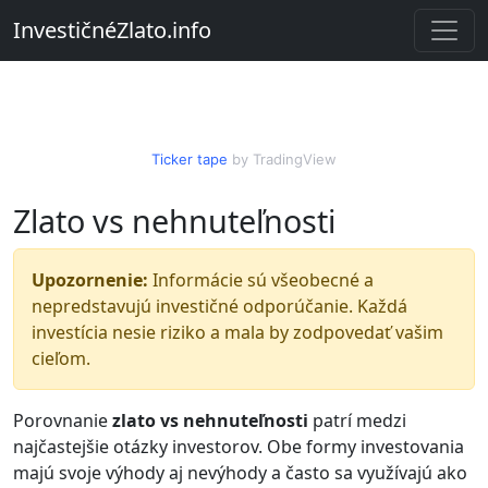
InvestičnéZlato.info
Ticker tape
by TradingView
Zlato vs nehnuteľnosti
Upozornenie:
Informácie sú všeobecné a
nepredstavujú investičné odporúčanie. Každá
investícia nesie riziko a mala by zodpovedať vašim
cieľom.
Porovnanie
zlato vs nehnuteľnosti
patrí medzi
najčastejšie otázky investorov. Obe formy investovania
majú svoje výhody aj nevýhody a často sa využívajú ako