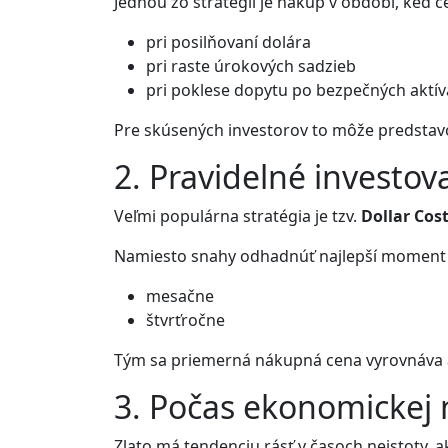
Jednou zo stratégií je nákup v období, keď c
pri posilňovaní dolára
pri raste úrokových sadzieb
pri poklese dopytu po bezpečných aktí
Pre skúsených investorov to môže predstavov
2. Pravidelné investov
Veľmi populárna stratégia je tzv.
Dollar Cos
Namiesto snahy odhadnúť najlepší moment i
mesačne
štvrťročne
Tým sa priemerná nákupná cena vyrovnáva a
3. Počas ekonomickej 
Zlato má tendenciu rásť v časoch neistoty, a