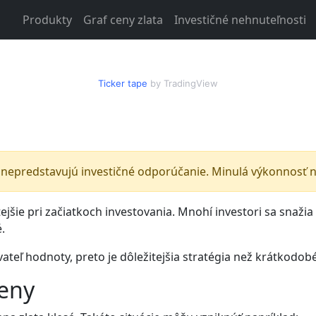
Produkty
Graf ceny zlata
Investičné nehnuteľnosti
Ticker tape
by TradingView
nepredstavujú investičné odporúčanie. Minulá výkonnosť ni
jšie pri začiatkoch investovania. Mnohí investori sa snažia 
.
teľ hodnoty, preto je dôležitejšia stratégia než krátkodobé
ceny