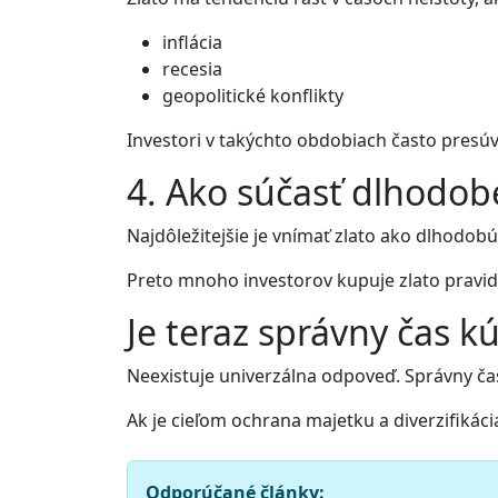
inflácia
recesia
geopolitické konflikty
Investori v takýchto obdobiach často presúv
4. Ako súčasť dlhodobe
Najdôležitejšie je vnímať zlato ako dlhodobú 
Preto mnoho investorov kupuje zlato pravid
Je teraz správny čas kú
Neexistuje univerzálna odpoveď. Správny čas 
Ak je cieľom ochrana majetku a diverzifikác
Odporúčané články: