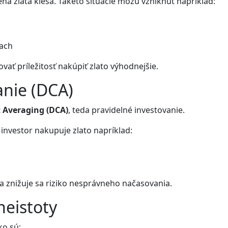
ena zlata klesá. Takéto situácie môžu vzniknúť napríklad:
vach
ať príležitosť nakúpiť zlato výhodnejšie.
anie (DCA)
t Averaging (DCA)
, teda pravidelné investovanie.
nvestor nakupuje zlato napríklad:
 znižuje sa riziko nesprávneho načasovania.
neistoty
ko sú: