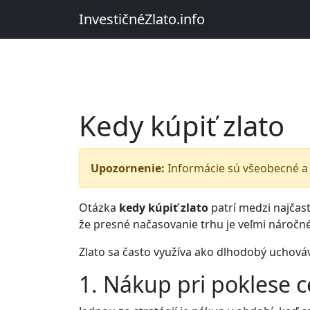
InvestičnéZlato.info
Kedy kúpiť zlato
Upozornenie:
Informácie sú všeobecné a 
Otázka
kedy kúpiť zlato
patrí medzi najčaste
že presné načasovanie trhu je veľmi náročné
Zlato sa často využíva ako dlhodobý uchováva
1. Nákup pri poklese 