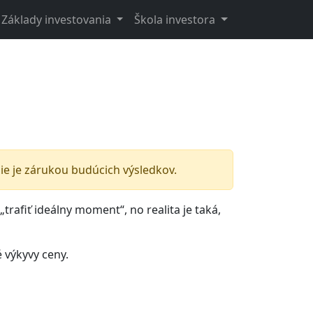
Základy investovania
Škola investora
e je zárukou budúcich výsledkov.
„trafiť ideálny moment“, no realita je taká,
 výkyvy ceny.