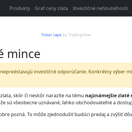
Produkty
Graf ceny zlata
Investičné nehnuteľnosti
Ticker tape
by TradingView
té mince
nepredstavujú investičné odporúčanie. Konkrétny výber minc
 zlata, skôr či neskôr narazíte na tému
najznámejšie zlaté
etože sú všeobecne uznávané, ľahko obchodovateľné a dostu
dobre pozná. To môže zjednodušiť budúci predaj a zvýšiť dô