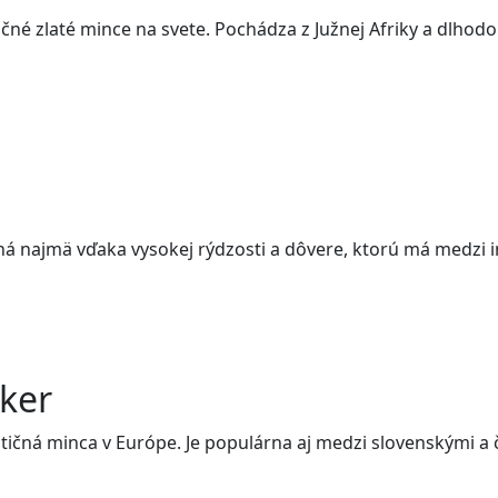
čné zlaté mince na svete. Pochádza z Južnej Afriky a dlho
á najmä vďaka vysokej rýdzosti a dôvere, ktorú má medzi i
ker
tičná minca v Európe. Je populárna aj medzi slovenskými a 