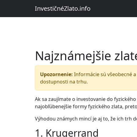
InvestičnéZlato.info
Najznámejšie zla
Upozornenie:
Informácie sú všeobecné a 
dostupnosti na trhu.
Ak sa zaujímate o investovanie do fyzického
najobľúbenejšie formy fyzického zlata, pr
Výhodou známych mincí je aj to, že ich trh 
1. Krugerrand