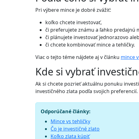
Pri výbere mince je dobré zvážiť:
koľko chcete investovať,
či preferujete známu a ľahko predajnú 
či plánujete investovať jednorazovo al
či chcete kombinovať mince a tehličky.
Viac o tejto téme nájdete aj v článku
mince v
Kde si vybrať investič
Ak si chcete pozrieť aktuálnu ponuku invest
investičného zlata podľa svojich preferencií.
Odporúčané články:
Mince vs tehličky
Čo je investičné zlato
Koľko zlata kúpiť