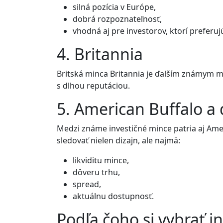
silná pozícia v Európe,
dobrá rozpoznateľnosť,
vhodná aj pre investorov, ktorí preferuj
4. Britannia
Britská minca Britannia je ďalším známym me
s dlhou reputáciou.
5. American Buffalo a
Medzi známe investičné mince patria aj Amer
sledovať nielen dizajn, ale najmä:
likviditu mince,
dôveru trhu,
spread,
aktuálnu dostupnosť.
Podľa čoho si vybrať i