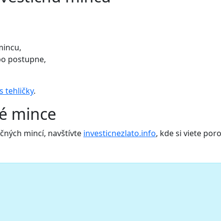
mincu,
ebo postupne,
s tehličky
.
né mince
ičných mincí, navštívte
investicnezlato.info
, kde si viete po