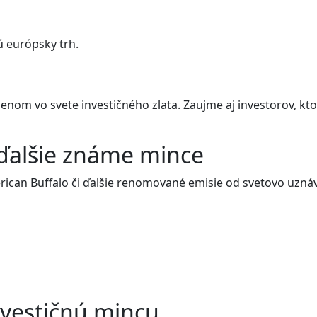
ú európsky trh.
nom vo svete investičného zlata. Zaujme aj investorov, kto
 ďalšie známe mince
ican Buffalo či ďalšie renomované emisie od svetovo uznáva
nvestičnú mincu