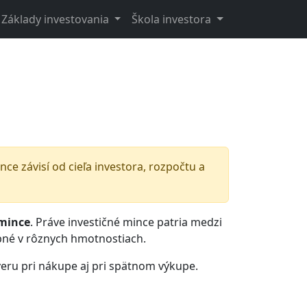
Základy investovania
Škola investora
e závisí od cieľa investora, rozpočtu a
 mince
. Práve investičné mince patria medzi
pné v rôznych hmotnostiach.
veru pri nákupe aj pri spätnom výkupe.